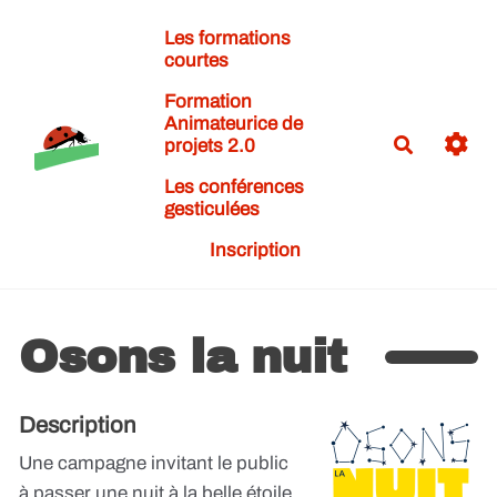
Aller au contenu principal
Les formations
courtes
Formation
Animateurice de
Recherch
projets 2.0
Les conférences
gesticulées
Inscription
Osons la nuit
Description
Une campagne invitant le public
à passer une nuit à la belle étoile