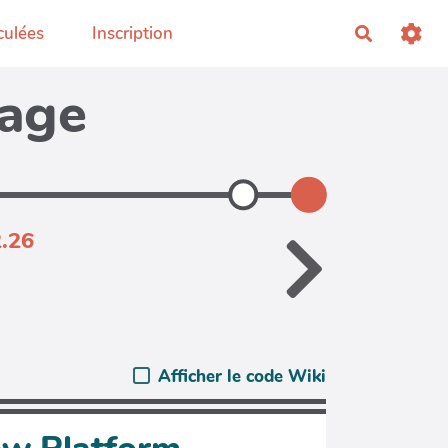
culées
Inscription
Recherch
page
2.26
Afficher le code Wiki