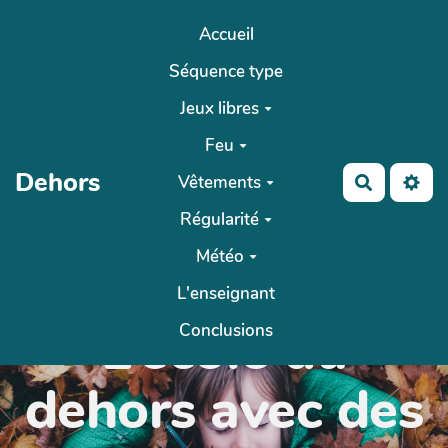
Aller au contenu principal
Accueil
Séquence type
Jeux libres
Feu
Dehors
Vêtements
Recherch
Régularité
Météo
L'enseignant
L’école du
Conclusions
dehors avec des