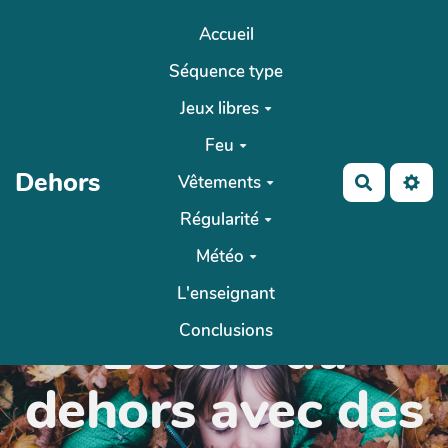
Aller au contenu principal
Accueil
Séquence type
Jeux libres
Feu
Dehors
Vêtements
Recherch
Régularité
Météo
L'enseignant
L’école du
Conclusions
dehors avec des