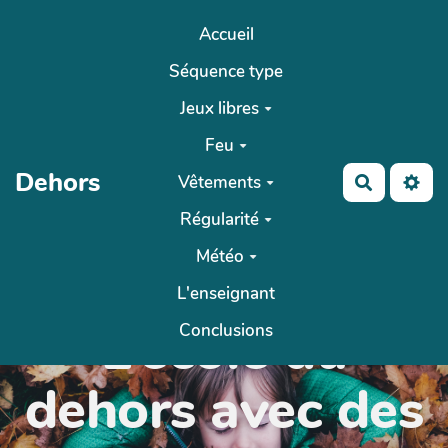
Aller au contenu principal
Accueil
Séquence type
Jeux libres
Feu
Dehors
Vêtements
Recherch
Régularité
Météo
L'enseignant
L’école du
Conclusions
dehors avec des