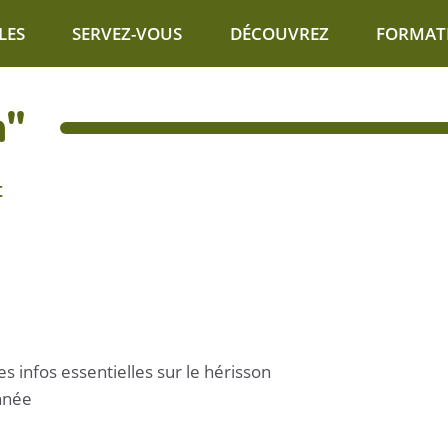
LES
SERVEZ-VOUS
DÉCOUVREZ
FORMAT
n"
t
s infos essentielles sur le hérisson
année