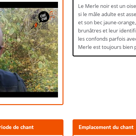
Le Merle noir est un oise
si le mâle adulte est as
et son bec jaune-orange, 
brunâtres et leur identif
les confonds parfois ave
Merle est toujours bien p
riode de chant
Emplacement du chant