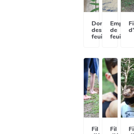
Domino
Emprein
Fi
des
de
d
feuilles
feuilles
Fil
Fil
Fi