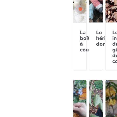
La
Le
L
boîte
hérisson
i
à
dort...
d
couleurs
g
d
c