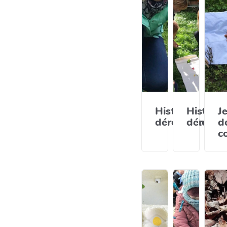
Histoire
Histoire
J
déroulante
déroula
d
c