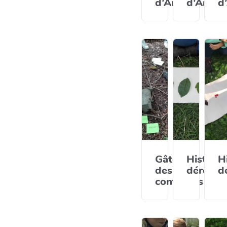
d’Ariane
d’Ariane
d
Gâteau
Histoire
H
des
déroula
d
contraires