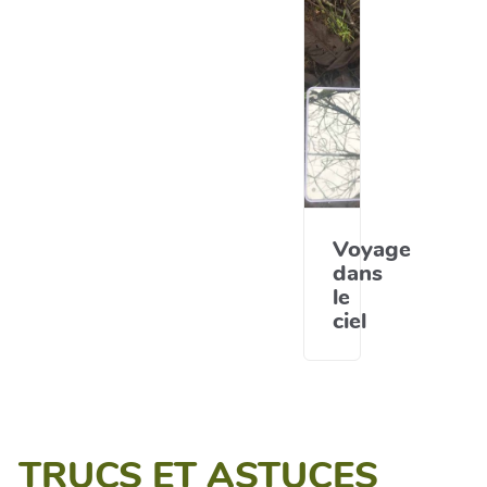
Voyage
dans
le
ciel
TRUCS ET ASTUCES