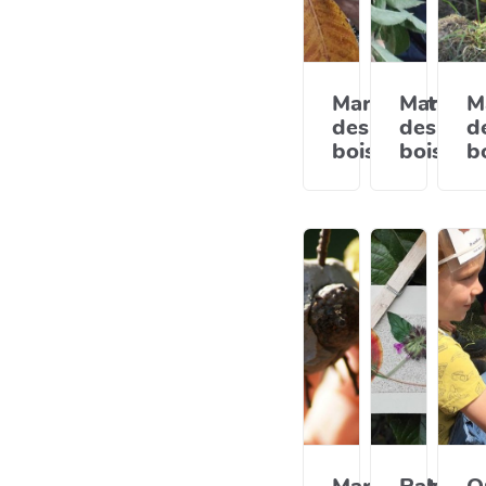
Marionnette
Marionn
M
des
des
d
bois
bois
b
Marionnette
Palette
Q