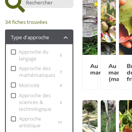
34
fiches trouvées
Type d'approche
Approche du
5
langage
Au
Au
B
Approche des
marché
marché
d
7
mathématiques
(materne
f
Motricité
9
Approche des
sciences &
2
technologique
Approche
11
artistique