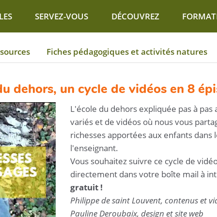
LES
SERVEZ-VOUS
DÉCOUVREZ
FORMAT
sources
Fiches pédagogiques et activités natures
du dehors, un cycle de vidéos en 8 ép
L'école du dehors expliquée pas à pas 
variés et de vidéos où nous vous parta
richesses apportées aux enfants dans l
l'enseignant.
Vous souhaitez suivre ce cycle de vidé
directement dans votre boîte mail à int
gratuit !
Philippe de saint Louvent, contenus et v
Pauline Deroubaix, design et site web